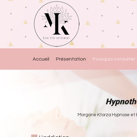
Accueil
Présentation
Pourquoi consulter
Hypnothé
Morgane Ktorza Hypnose et Én