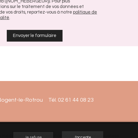
eb ({NOM_HEBERGEUR}). Pour plus
ions sur le traitement de vos données et
 de vos droits, reportez-vous à notre
politique de
alité
.
Nogent-le-Rotrou
Tél.
02 61 44 08 23
n médiation équine
Formation access bar - consciousness
Je refuse
J'accepte