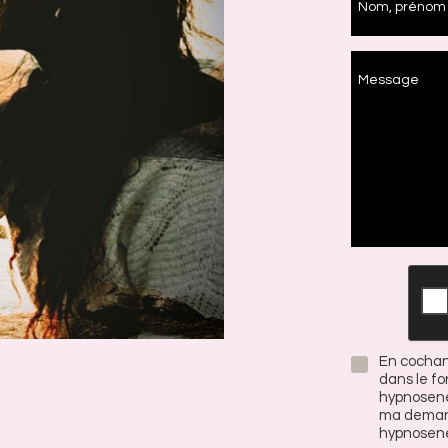
Nom, prénom
Message
En cochant
dans le fo
hypnosene
ma demand
hypnosener