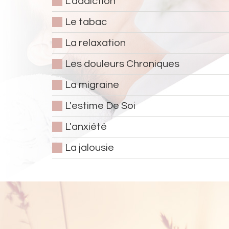
L'addiction
Le tabac
La relaxation
Les douleurs Chroniques
La migraine
L'estime De Soi
L'anxiété
La jalousie