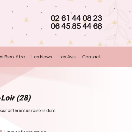
02 61 44 08 23
06 45 85 44 68
es Bien-être
Les News
Les Avis
Contact
Loir (28)
ur différentes raisons dont :