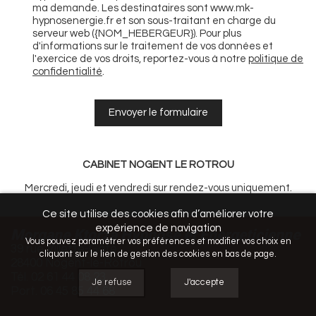
ma demande. Les destinataires sont www.mk-
hypnosenergie.fr et son sous-traitant en charge du
serveur web ({NOM_HEBERGEUR}). Pour plus
d'informations sur le traitement de vos données et
l'exercice de vos droits, reportez-vous à notre
politique de
confidentialité
.
CABINET NOGENT LE ROTROU
Mercredi, jeudi et vendredi sur rendez-vous uniquement.
Ce site utilise des cookies afin d’améliorer votre
expérience de navigation
Morgane Ktorza Hypnose et Energeticienne
Vous pouvez paramétrer vos préférences et modifier vos choix en
39 rue Villette-Gâté
cliquant sur le lien de gestion des cookies en bas de page.
28400 Nogent-le-Rotrou
Tél.
02 61 44 08 23
Je refuse
J'accepte
Port.
06 45 85 44 68