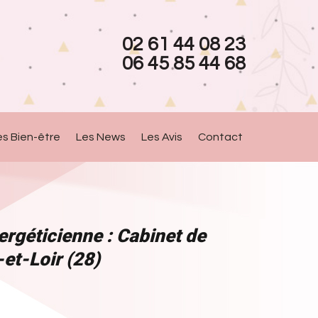
02 61 44 08 23
06 45 85 44 68
es Bien-être
Les News
Les Avis
Contact
rgéticienne : Cabinet de
-et-Loir (28)