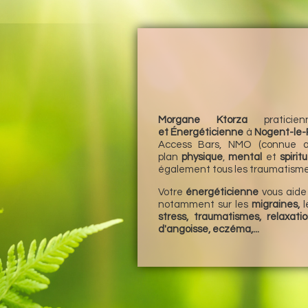
Morgane
Ktorza
pratici
et
Énergéticienne
à
Nogent-le-
Access Bars, NMO (connue a
plan
physique
,
mental
et
spiritu
également tous les traumatisme
Votre
énergéticienne
vous aide
notamment sur les
migraines,
l
stress, traumatismes, relaxati
d'angoisse, eczéma,...