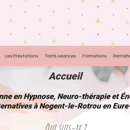
Les Prestations
Tarifs séances
Formations
Retrait
Accueil
nne en Hypnose, Neuro-thérapie et Éne
ternatives à Nogent-le-Rotrou en Eure
Qui suis-je ?