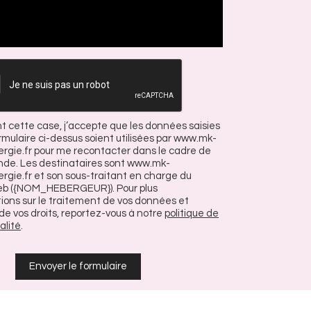
 cette case, j’accepte que les données saisies
rmulaire ci-dessus soient utilisées par www.mk-
rgie.fr pour me recontacter dans le cadre de
e. Les destinataires sont www.mk-
gie.fr et son sous-traitant en charge du
eb ({NOM_HEBERGEUR}). Pour plus
ions sur le traitement de vos données et
 de vos droits, reportez-vous à notre
politique de
alité
.