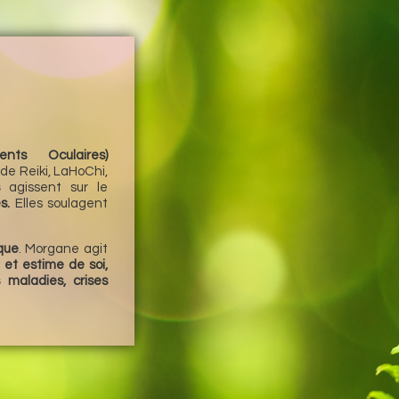
ts Oculaires)
de Reiki, LaHoChi,
s
agissent sur le
s.
Elles soulagent
que
. Morgane agit
 et estime de soi,
s maladies, crises