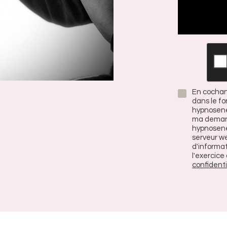
En cochant
dans le fo
hypnosene
ma demand
hypnosener
serveur w
d'informat
l'exercice
confidenti