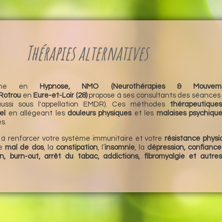
Thérapies alternatives
enne en
Hypnose,
NMO (Neurothérapies & Mouvemen
Rotrou
en
Eure-et-Loir (28)
propose à ses consultants des séances 
ussi sous l'appellation EMDR). Ces méthodes
thérapeutique
el
en allégeant les
douleurs physiques
et les
malaises psychique
s.
 à renforcer votre système immunitaire et votre
résistance
physi
e
mal de dos
, la
constipation
, l’
insomnie
, la
dépression, confiance
on, burn-out, arrêt du tabac, addictions, fibromyalgie et autre